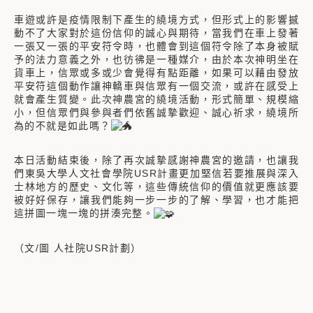
車遊或許是疫情限制下產生的繞境方式，但形式上的影響撼
動不了大家對於這份信仰的誠心與期待，當我們在車上發著
一張又一張的平安符令時，也體會到這個符令除了本身被賦
予的法力意義之外，也彷彿是一種媒介，由於本次神明坐在
貨車上，信眾或多或少會覺得有點距離，如果可以藉由發放
平安符這個動作讓神轎車與信眾有一個交流，或許在感受上
就會產生質變。此次神農宮的繞境活動，形式簡單、規模縮
小，但信眾們與參與者們依舊誠摯歡迎、誠心祈求，繞境所
為的不就是如此嗎？
本日活動結束後，除了再次誠摯感謝神農宮的邀請，也讓我
們東吳大學人文社會學院USR計畫更加堅信若要推展與深入
士林地方的歷史、文化等，這些傳統信仰的價值就更應該要
被好好保存，讓我們能夠一步一步的了解、學習，也才能把
這拼圖一塊一塊的拼湊完整。
（文/圖 人社院USR計劃）