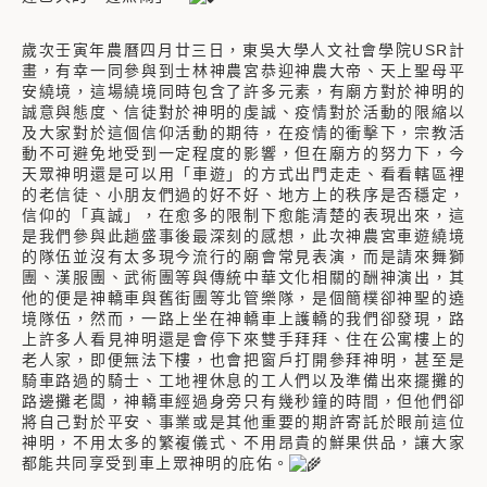
歲次壬寅年農曆四月廿三日，東吳大學人文社會學院USR計
畫，有幸一同參與到士林神農宮恭迎神農大帝、天上聖母平
安繞境，這場繞境同時包含了許多元素，有廟方對於神明的
誠意與態度、信徒對於神明的虔誠、疫情對於活動的限縮以
及大家對於這個信仰活動的期待，在疫情的衝擊下，宗教活
動不可避免地受到一定程度的影響，但在廟方的努力下，今
天眾神明還是可以用「車遊」的方式出門走走、看看轄區裡
的老信徒、小朋友們過的好不好、地方上的秩序是否穩定，
信仰的「真誠」，在愈多的限制下愈能清楚的表現出來，這
是我們參與此趟盛事後最深刻的感想，此次神農宮車遊繞境
的隊伍並沒有太多現今流行的廟會常見表演，而是請來舞獅
團、漢服團、武術團等與傳統中華文化相關的酬神演出，其
他的便是神轎車與舊街團等北管樂隊，是個簡樸卻神聖的遶
境隊伍，然而，一路上坐在神轎車上護轎的我們卻發現，路
上許多人看見神明還是會停下來雙手拜拜、住在公寓樓上的
老人家，即便無法下樓，也會把窗戶打開參拜神明，甚至是
騎車路過的騎士、工地裡休息的工人們以及準備出來擺攤的
路邊攤老闆，神轎車經過身旁只有幾秒鐘的時間，但他們卻
將自己對於平安、事業或是其他重要的期許寄託於眼前這位
神明，不用太多的繁複儀式、不用昂貴的鮮果供品，讓大家
都能共同享受到車上眾神明的庇佑。