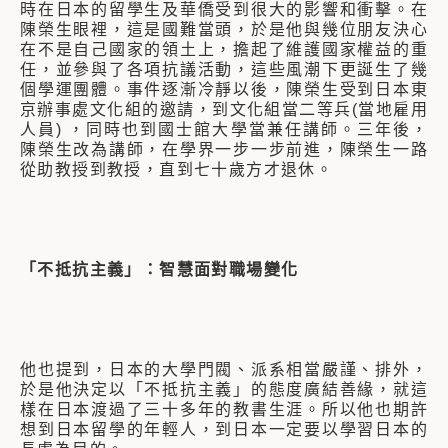
時在日本的留學生及華僑受到很大的影響和衝擊。在
陳榮生眼裡，這是國難當頭，於是他與幾位朋友決心
在不是自己國家的領土上，擔起了維護國家權益的重
任，並參與了各項抗議活動，這些風潮下更誕生了幾
個學運團體。事件逐漸冷靜以後，陳榮生受到日本東
京辦事處文化組的邀請，到文化組當二等兵(當地雇用
人員) ，同時也到國士館大學當兼任講師。三年後，
陳榮生改為講師，在學界一步一步前進，陳榮生一路
從助教授到教授，直到七十歲方才退休。
「不抵抗主義」：智慧面對職場變化
他也提到，日本的大學門閥、派系相當嚴謹、排外，
於是他決定以「不抵抗主義」的態度廣結善緣，就這
樣在日本渡過了三十多年的教書生涯。所以他也期許
想到日本留學的年輕人，到日本一定要以學習日本的