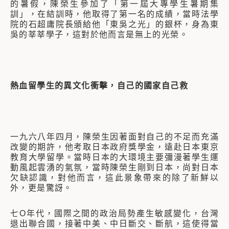
的暑假，陳榮生參加了「第一屆大專學生暑期集
訓」，在結訓時，他取得了第一名的成績，當時法學
院的石超庸院長頒給他「東吳之光」的銀杯，身為東
吳的莘莘學子，這對於他而言是無上的光榮。
熱血留學生的異文化衝擊，自己的國家自己救
一九六八年四月，陳榮生因著面對自己的不足而充滿
改變的期許，他考取日本政府獎學金，遠赴日本東京
教育大學留學。當時日本的大環境主要彌漫著學生運
動風起雲湧的氣氛，當時陳榮生剛到日本，尚對日本
欠缺認識，對他而言，這此景象帶來的除了新鮮以
外，更是驚訝。
七O年代，國際之間的政治局勢產生敏感變化，台灣
退出聯合國，接著中美、中日斷交、斷航，這使得當