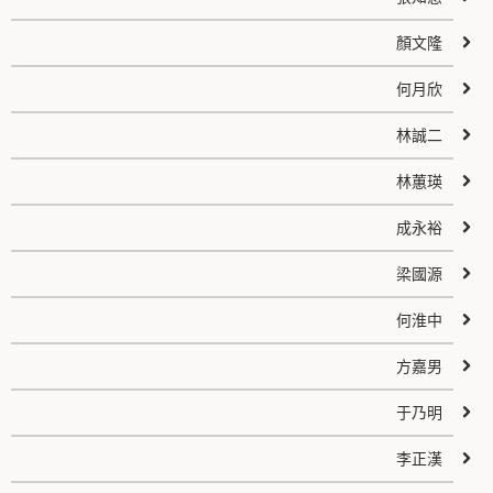
顏文隆
何月欣
林誠二
林蕙瑛
成永裕
梁國源
何淮中
方嘉男
于乃明
李正漢