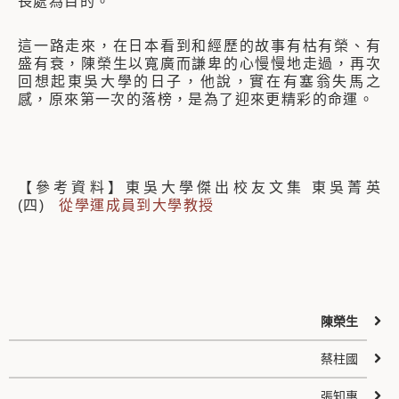
長處為目的。
這一路走來，在日本看到和經歷的故事有枯有榮、有
盛有衰，陳榮生以寬廣而謙卑的心慢慢地走過，再次
回想起東吳大學的日子，他說，實在有塞翁失馬之
感，原來第一次的落榜，是為了迎來更精彩的命運。
【參考資料】東吳大學傑出校友文集 東吳菁英
(四)
從學運成員到大學教授
陳榮生
蔡柱國
張知惠