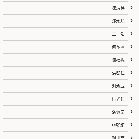
陳清祥
鄭永順
王 浩
何基丞
陳福振
洪啓仁
謝淑亞
伍光仁
潘懷宗
張乾琦
劉世高