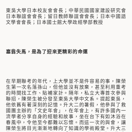
東吳大學日本校友會會長；中華民國國家建設研究會
日本聯誼會會長；留日教師聯誼會會長；日本中國語
文學會會長；日本國士館大學政經學部教授
塞翁失馬，是為了迎來更精彩的命運
在早期聯考的年代，上大學並不是件容易的事，陳榮
生第一次名落孫山，但他並沒有放棄，甚至利用重考
的時間找工作、貼補家計。隔年，私立大專首次參與
聯招，陳榮生被分發至東吳大學中文系。提起東吳，
他依舊有著深刻的記憶。升大二的暑假，他參與了救
國團主辦的「文史年會」，在年會上，有許多國內一
流學者分享自身的經驗和故事，坐在台下有如沐浴在
春風中，令他至今都難以忘懷。而這一次的與會，讓
陳榮生將目光漸漸地轉向了知識的學術殿堂。升大三