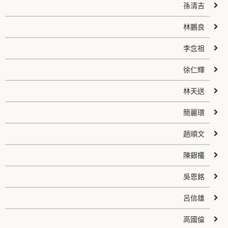
孫清吉
林鵬良
李念祖
徐仁輝
林天送
簡麗環
趙順文
陳銀欉
吳恩銘
呂信雄
高國倫