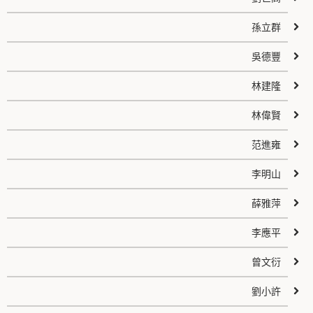
孫立群
吳德豐
林建隆
林偉賢
范進雍
李明山
薛雅萍
李應平
曾文衍
劉小許