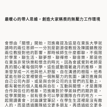
最暖心的帶人思維，
創造大家稱羨的無壓
力工作環境
會想由「關懷」開始，范進雍提及這是在東吳大學就
讀時的兩位恩師一一分別是劉源俊教授及陳國鎮教授
兩位教授對他的影響。那時候師生什麼都聊，不侷限
於學業，聊生活、聊夢想、聊禪修、聊音樂，那是他
在東吳非常快樂和懷念的時光，因為會感覺到老師是
真的關心著每個同學。這些感動隨著歲月的推移，漸
漸發芽成一片他與他人舒服、自在溝通的樹蔭。他希
望能在辦公室裡營造一個無壓力的氛圍，讓范進雍與
自己公司內部、或是與合併公司的主管們的互動上，
都有著他的個人風格與自在，互動與關懷，才是團隊
合作與信任的根基。范進雍對於學弟妹們的期許是，
從學業開始，就有很多可以學習團隊合作的地方，一
起開讀書會、討論課堂筆記，在學生生涯裡是沒有敵
人的，而是透過團隊結交更多朋友，再透過結交更多