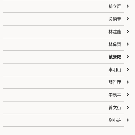
孫立群
吳德豐
林建隆
林偉賢
范進雍
李明山
薛雅萍
李應平
曾文衍
劉小許