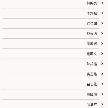
林鵬良
李念祖
徐仁輝
林天送
簡麗環
趙順文
陳銀欉
吳恩銘
呂信雄
高國倫
陳清祥