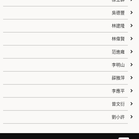
吳德豐
林建隆
林偉賢
范進雍
李明山
薛雅萍
李應平
曾文衍
劉小許