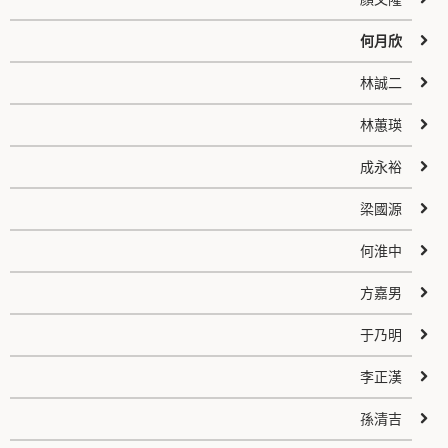
何月欣
林誠二
林蕙瑛
成永裕
梁國源
何淮中
方嘉男
于乃明
李正漢
孫清吉