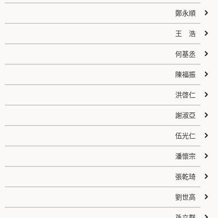
鄭永順
王 浩
何基丞
陳福振
洪啓仁
謝淑亞
伍光仁
潘懷宗
張乾琦
劉世高
孫立群