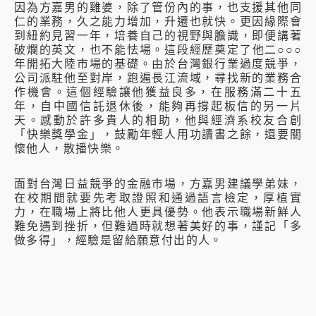
因為方嘉男的雞婆，除了管份內的事，也支援其他同
仁的業務，久之能力增加，升遷也就快。更因緣際會
到紐約見習一年，培養自己的視野與膽識，即便講著
破爛的英文，也不能怯場。這段經歷奠定了他二○○○
年開拓大陸市場的基礎。由於台灣銀行業過度競爭，
公司派駐他至對岸，跑遍長江流域，尋找新的業務合
作機會。這個經驗讓他獲益良多，在服務滿二十五
年，自中國信託退休後，能夠再撐起板信的另一片
天。感動於許多貴人的相助，他與經濟系校友合創
「快樂獎學金」，鼓勵年輕人用功讀書之餘，還要關
懷他人，散播快樂。
面對台灣日益競爭的金融市場，方嘉男建議學弟妹，
在校期間就要先考取證照和通過語言檢定，厚植實
力，在職場上將比他人更具優勢。他表示職場新鮮人
難免遇到挫折，但難過時就想著美好的事，謹記「多
做多得」，經驗是留給願意付出的人。