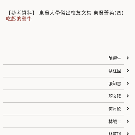
【參考資料】 東吳大學傑出校友文集 東吳菁英(四)
吃虧的藝術
陳榮生
蔡柱國
張知惠
顏文隆
何月欣
林誠二
林蕙瑛