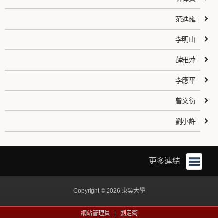
范進雍
李明山
薛雅萍
李應平
曾文衍
劉小許
更多連結
Copyright © 2026 東吳大學
網站管理員 |
劉定衢