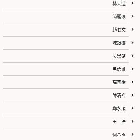
林天送
簡麗環
趙順文
陳銀欉
吳恩銘
呂信雄
高國倫
陳清祥
鄭永順
王 浩
何基丞