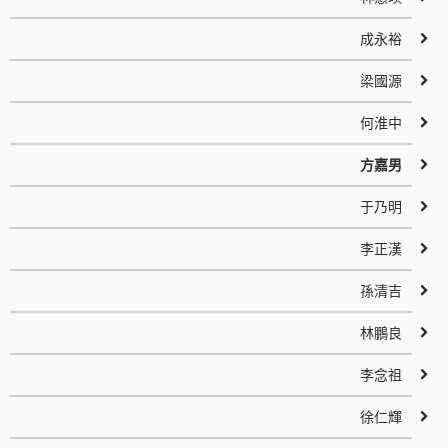
成永裕
梁國源
何淮中
方嘉男
于乃明
李正漢
孫清吉
林鵬良
李念祖
徐仁輝