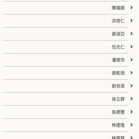
陳福振
洪啓仁
謝淑亞
伍光仁
潘懷宗
張乾琦
劉世高
孫立群
吳德豐
林建隆
林偉賢