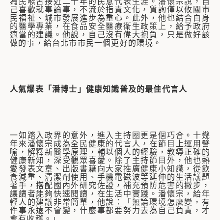
為民喉舌接近二十年的民意代表生涯。潘懷宗說，自
己喜歡就事論事，不流於指責文化，質詢僅以攸關市
民福祉、城市發展進步為重心。此外，他也結合自身
的醫學專業，在食品安全醫療衛生政策上，給予政府
適當的建議。他說，自己沒有偉大抱負，只是做好該
做的事，給台北市市民一個更好的環境。
人氣爆表「潘博士」健康知識普及的最佳代言人
一如踏入政界的意外，進入主持圈更是個巧合。十幾
年來潘懷宗成為全民健康的代言人，在節目上運用譬
喻，解釋新醫學原理，輔以個人的經驗，教導正確的
健康新知，深受觀眾喜愛。除了主持節目外，他也熱
愛發表文章、出版書籍向大家推廣健康小知識，從飲
食減重、清潔劑使用、手機電磁波等延伸的生活議題
著手，搭配國內外研究佐證，補充預防危害的撇步，
讓讀者能夠快速閱讀，在生活中實踐。潘懷宗，給年
輕人的建議非常簡單，他說：「無論環境怎麼變，有
件事永遠不會變，什麼事都要努力去為自己負責，才
會有收穫。」