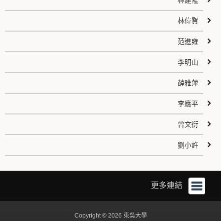
林建隆
林偉賢
范進雍
李明山
薛雅萍
李應平
曾文衍
劉小許
更多連結
Copyright © 2026 東吳大學