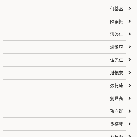
何基丞
陳福振
洪啓仁
謝淑亞
伍光仁
潘懷宗
張乾琦
劉世高
孫立群
吳德豐