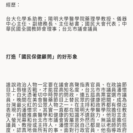
經歷：
台大化學系助教；陽明大學醫學院藥理學教授、儀器
中心主任、副總務長、主任秘書；國民大會代表；中
華民國全國教師會理事；台北市議會議員
打造「國民保健顧問」的好形象
誰說政治人物一定要在議會高聲指責官員、在政論節
目上唇槍舌戰，才能提高知名度，台北市市議員潘懷
宗，白天憑著切中時弊的問政，連五屆高票當選市議
員，晚間在美食醫藥節目上替民眾的健康把關，成為
台灣最火紅的公眾人物之一。在主持和政界都有傑出
表現的潘懷宗，其實一直都在陽明大學醫學院擔任教
授，持續推廣醫學和健康的知識不遺餘力，他坦言走
入螢光幕和台北市市議會皆屬意外然而，無論是擔任
議員、教授或主持人，潘懷宗說自己都是以老師的態
度，認真地做所有的事。面對行政官員，他指導政府