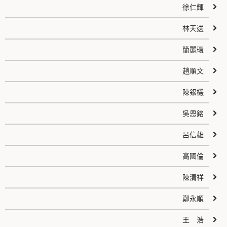
徐仁輝
林天送
簡麗環
趙順文
陳銀欉
吳恩銘
呂信雄
高國倫
陳清祥
鄭永順
王 浩