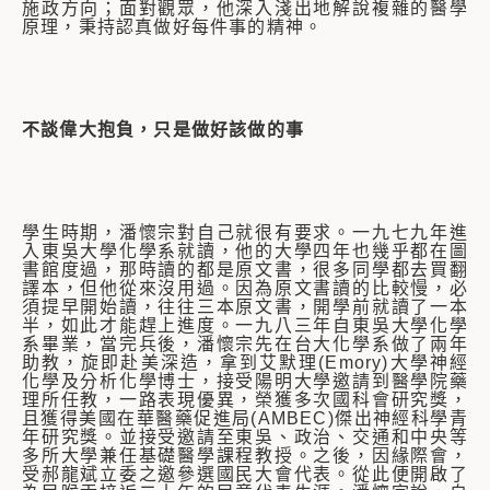
施政方向；面對觀眾，他深入淺出地解說複雜的醫學
原理，秉持認真做好每件事的精神。
不談偉大抱負，只是做好該做的事
學生時期，潘懷宗對自己就很有要求。一九七九年進
入東吳大學化學系就讀，他的大學四年也幾乎都在圖
書館度過，那時讀的都是原文書，很多同學都去買翻
譯本，但他從來沒用過。因為原文書讀的比較慢，必
須提早開始讀，往往三本原文書，開學前就讀了一本
半，如此才能趕上進度。一九八三年自東吳大學化學
系畢業，當完兵後，潘懷宗先在台大化學系做了兩年
助教，旋即赴美深造，拿到艾默理(Emory)大學神經
化學及分析化學博士，接受陽明大學邀請到醫學院藥
理所任教，一路表現優異，榮獲多次國科會研究獎，
且獲得美國在華醫藥促進局(AMBEC)傑出神經科學青
年研究獎。並接受邀請至東吳、政治、交通和中央等
多所大學兼任基礎醫學課程教授。之後，因緣際會，
受郝龍斌立委之邀參選國民大會代表。從此便開啟了