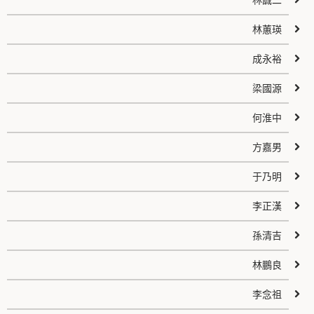
林誠二
林蕙瑛
成永裕
梁國源
何淮中
方嘉男
于乃明
李正漢
孫清吉
林鵬良
李念祖