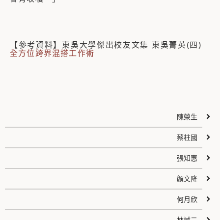
【參考資料】東吳大學傑出校友文集 東吳菁英(四)
全方位跨界混搭工作術
陳榮生
蔡柱國
張知惠
顏文隆
何月欣