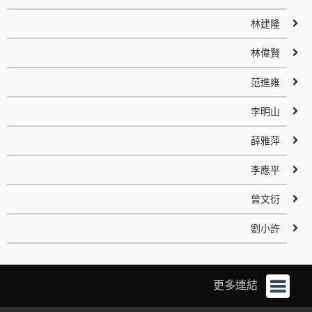
林建隆
林偉賢
范進雍
李明山
薛雅萍
李應平
曾文衍
劉小許
更多連結