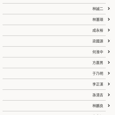
林誠二
林蕙瑛
成永裕
梁國源
何淮中
方嘉男
于乃明
李正漢
孫清吉
林鵬良