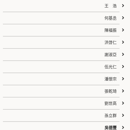
王 浩
何基丞
陳福振
洪啓仁
謝淑亞
伍光仁
潘懷宗
張乾琦
劉世高
孫立群
吳德豐