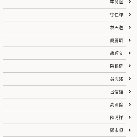
李念祖
徐仁輝
林天送
簡麗環
趙順文
陳銀欉
吳恩銘
呂信雄
高國倫
陳清祥
鄭永順