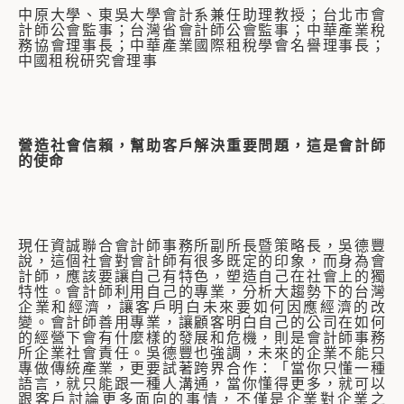
中原大學、東吳大學會計系兼任助理教授；台北市會
計師公會監事；台灣省會計師公會監事；中華產業稅
務協會理事長；中華產業國際租稅學會名譽理事長；
中國租稅研究會理事
營造社會信賴，幫助客戶解決重要問題，這是會計師
的使命
現任資誠聯合會計師事務所副所長暨策略長，吳德豐
說，這個社會對會計師有很多既定的印象，而身為會
計師，應該要讓自己有特色，塑造自己在社會上的獨
特性。會計師利用自己的專業，分析大趨勢下的台灣
企業和經濟，讓客戶明白未來要如何因應經濟的改
變。會計師善用專業，讓顧客明白自己的公司在如何
的經營下會有什麼樣的發展和危機，則是會計師事務
所企業社會責任。吳德豐也強調，未來的企業不能只
專做傳統產業，更要試著跨界合作：「當你只懂一種
語言，就只能跟一種人溝通，當你懂得更多，就可以
跟客戶討論更多面向的事情，不僅是企業對企業之