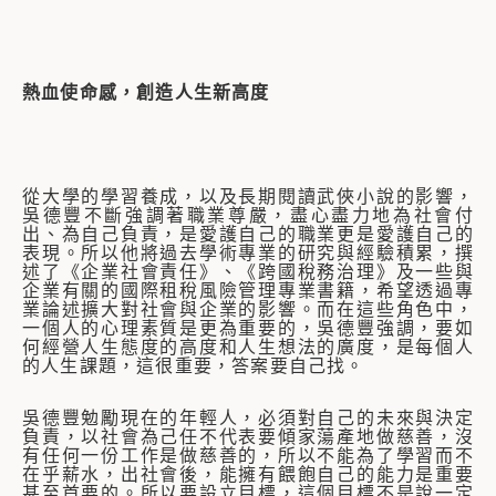
熱血使命感，創造人生新高度
從大學的學習養成，以及長期閱讀武俠小說的影響，
吳德豐不斷強調著職業尊嚴，盡心盡力地為社會付
出、為自己負責，是愛護自己的職業更是愛護自己的
表現。所以他將過去學術專業的研究與經驗積累，撰
述了《企業社會責任》、《跨國稅務治理》及一些與
企業有關的國際租稅風險管理專業書籍，希望透過專
業論述擴大對社會與企業的影響。而在這些角色中，
一個人的心理素質是更為重要的，吳德豐強調，要如
何經營人生態度的高度和人生想法的廣度，是每個人
的人生課題，這很重要，答案要自己找。
吳德豐勉勵現在的年輕人，必須對自己的未來與決定
負責，以社會為己任不代表要傾家蕩產地做慈善，沒
有任何一份工作是做慈善的，所以不能為了學習而不
在乎薪水，出社會後，能擁有餵飽自己的能力是重要
甚至首要的。所以要設立目標，這個目標不是說一定