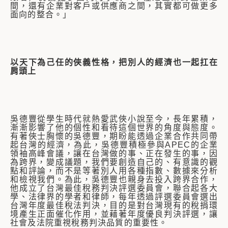
間，還有企業對客戶或供應商之間，其實都可做更多
面向的整合。」
以天下為己任的俠義性格，把別人的經濟也一起扛在
肩頭上
吳德豐從學生時代就熱愛武俠小說至今，長年累積，
漸漸影響了他的個性和看待這個世界的角度與態度。
有著俠士胸懷的吳德豐，期盼能透過企業合作共同帶
起台灣的經濟，為此，吳德豐積極參與APEC的企業
領袖高峰會議，讓在台灣做的事、正在發生的事，因
為跨界，變成議題，我們要創造自己的、有意識的觀
點和評論，而不是等著別人用各種指數、數據來分析
和檢視我們。為此，吳德豐也親身去投入跨界合作，
他成立了台灣最佳稅務判決評選委員會，聯合起各大
學、法律界的學者和律師，每年透過評選委員會選出
台灣年度最佳稅法判決，目的是對台灣現有的稅捐環
境產生正面催化作用，並藉著年度優良判決評選，讓
社會及法院重視稅務判決品質的重要性。