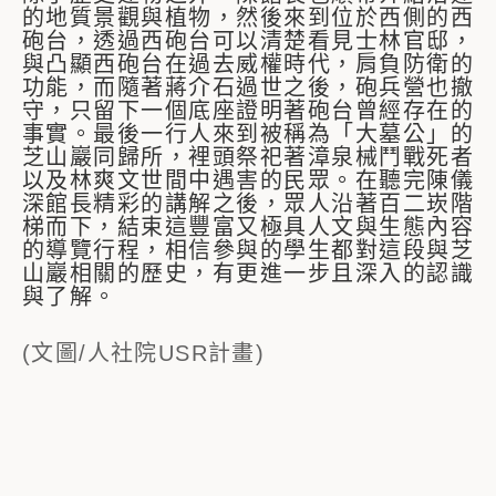
的地質景觀與植物，然後來到位於西側的西
砲台，透過西砲台可以清楚看見士林官邸，
與凸顯西砲台在過去威權時代，肩負防衛的
功能，而隨著蔣介石過世之後，砲兵營也撤
守，只留下一個底座證明著砲台曾經存在的
事實。最後一行人來到被稱為「大墓公」的
芝山巖同歸所，裡頭祭祀著漳泉械鬥戰死者
以及林爽文世間中遇害的民眾。在聽完陳儀
深館長精彩的講解之後，眾人沿著百二崁階
梯而下，結束這豐富又極具人文與生態內容
的導覽行程，相信參與的學生都對這段與芝
山巖相關的歷史，有更進一步且深入的認識
與了解。
(文圖/人社院USR計畫)