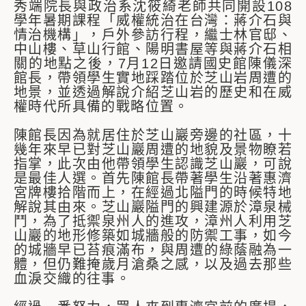
秀端院長與政治系沈筱綺老師共同開設108
學年暑期課程「威權統治在台灣：蔣介石與
情治機構」，戶外參訪行程，繼士林官邸、
中山樓、草山行館、陽明書屋等與蔣介石相
關的地點之後，7月12日邀請國史館陳儀深
館長，帶領學生實地踩踏位於芝山岩周遭的
地景，並透過解說介紹芝山岩的歷史和在威
權時代所具備的戰略位置。
陳館長因為就居住於芝山巖旁邊的社區，十
幾年來早已對芝山巖周遭的地貌及景物瞭若
指掌，此次由他帶領學生認識芝山巖，可說
是最佳人選。首先陳館長帶著學生沿著惠濟
宮牌樓拾階而上，在經過北隘門的時候特地
解說其由來。芝山巖隘門的興建源於漳泉械
鬥，為了抵禦泉州人的進攻，漳州人利用芝
山巖的地形修築如城牆般的防禦工事，如今
的城牆早已苔痕滿布，與周遭的綠蔭融為一
體，但仍難掩歲月滄桑之感，以及過去那些
血淚交織的往事。