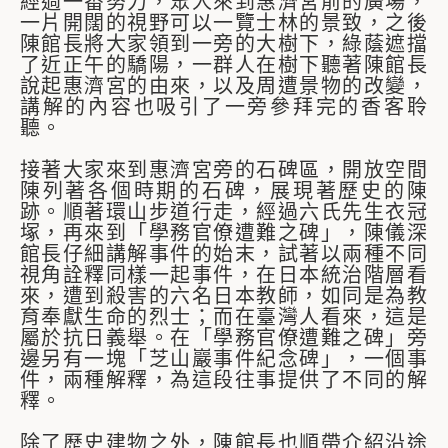
經過一番努力，眾人來到惠濟宮前的廣場，
一片開闊的視野可以一覽士林的景致，之後
陳館長將大家領到一旁的大樹下，綠蔭遮擋
了近正午的驕陽，一群人在樹下聽著陳館長
說起惠濟宮的由來，以及周遭景物的改變，
講解的內容也吸引了一旁參拜完的香客聆
聽。
接著大家來到惠濟宮旁的石碑區，開放空間
陳列著各個時期的石碑，展現著歷史的陳
跡。順著環山步道行走，經過六氏先生衣冠
塚，再來到「學務官僚遭難之碑」，陳儀深
館長仔細講解事件的始末，試著以兩種不同
視角詮釋同樣一起事件，在日本統治階層看
來，遭到殺害的六名日本教師，如同是為教
育奉獻生命的烈士；而在臺灣人看來，這是
屬於抗日義舉。在「學務官僚遭難之碑」旁
邊另有一塊「芝山巖事件紀念碑」，一個事
件，兩種解釋，為這段往事提供了不同的解
釋。
除了歷史建物之外，陳館長也順帶介紹沿途