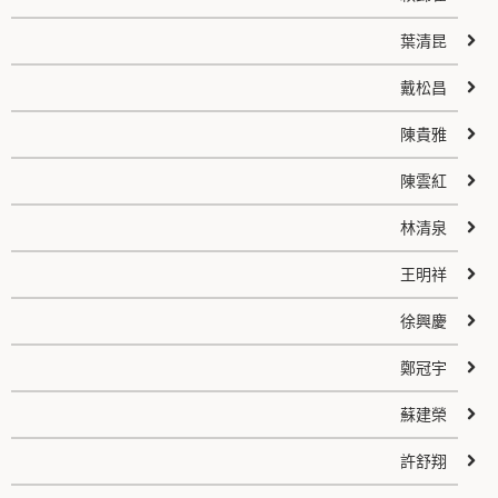
葉清昆
戴松昌
陳貴雅
陳雲紅
林清泉
王明祥
徐興慶
鄭冠宇
蘇建榮
許舒翔