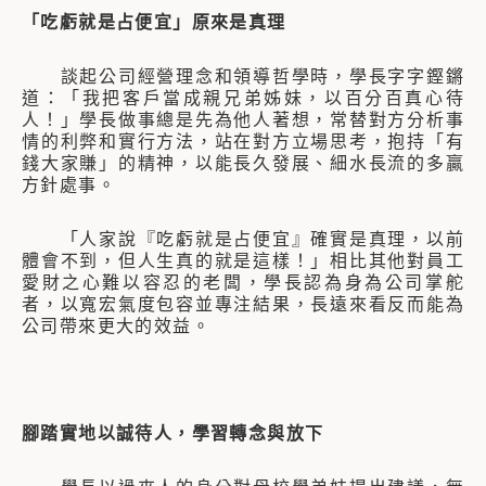
「吃虧就是占便宜」原來是真理
談起公司經營理念和領導哲學時，學長字字鏗鏘
道：「我把客戶當成親兄弟姊妹，以百分百真心待
人！」學長做事總是先為他人著想，常替對方分析事
情的利弊和實行方法，站在對方立場思考，抱持「有
錢大家賺」的精神，以能長久發展、細水長流的多贏
方針處事。
「人家說『吃虧就是占便宜』確實是真理，以前
體會不到，但人生真的就是這樣！」相比其他對員工
愛財之心難以容忍的老闆，學長認為身為公司掌舵
者，以寬宏氣度包容並專注結果，長遠來看反而能為
公司帶來更大的效益。
腳踏實地以誠待人，學習轉念與放下