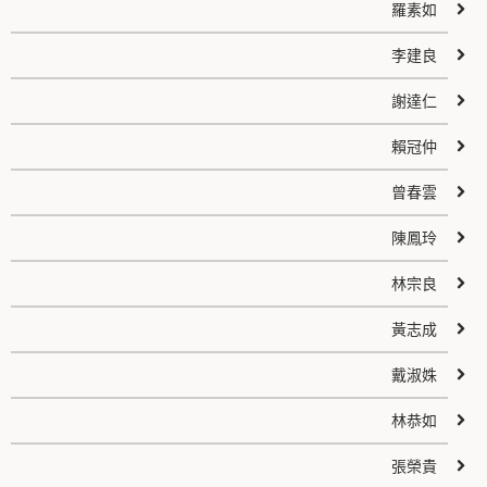
羅素如
李建良
謝達仁
賴冠仲
曾春雲
陳鳳玲
林宗良
黃志成
戴淑姝
林恭如
張榮貴