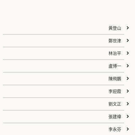
黃登山
鄭世津
林治平
盧博一
陳飛鵬
李迎霞
劉文正
張建禕
李永芬