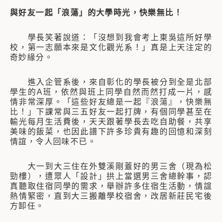
與好友一起「浪蕩」的大學時光，快樂無比！
學長笑著說道：「沒想到我會考上東吳這所好學
校，第一志願本來是文化觀光系！」真是上天注定的
奇妙緣分。
進入企管系後，來自彰化的學長被分到全是北部
學生的A班，依然與班上同學自然而然打成一片，感
情非常深厚。「這些好友總是一起『浪蕩』，快樂無
比！」下課常與三五好友一起打牌，有個同學甚至在
輸光每月生活費後，天天跟著學長去吃自助餐，共享
美味的飯菜，也因此譜下許多珍貴有趣的回憶和深刻
情誼，令人回味不已。
大一到大三住在外雙溪剛蓋好的男三舍（現為松
勁樓），遭眾人「設計」拱上當選男三舍總幹事，認
真聽取住宿同學的需求，舉辦許多住宿生活動，情誼
熱情緊密，直到大三搬離學校宿舍，改居新莊民宅後
方卸任。