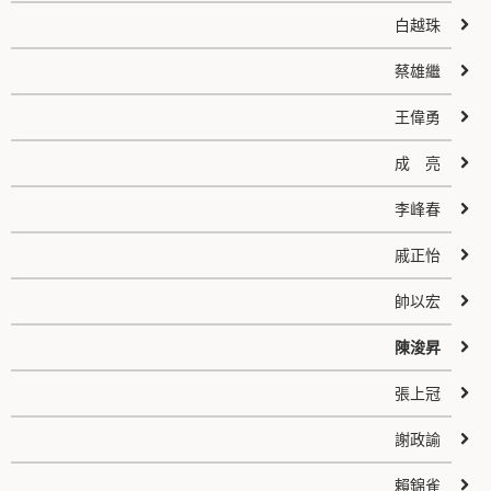
白越珠
蔡雄繼
王偉勇
成 亮
李峰春
戚正怡
帥以宏
陳浚昇
張上冠
謝政諭
賴錦雀