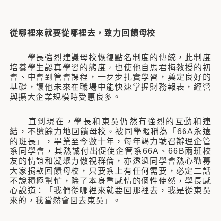
從哪裡來就要從哪裡去，致力回饋母校
學長強烈建議母校恢復點名制度的傳統，此制度
培養學生認真學習的態度，也使他自馬君梅教授的初
會、中會到管會課程，一步步扎實學習，奠定良好的
基礎，讓他未來在職場中能快速掌握財務報表，經營
與擴大企業規模時受惠良多。
直到現在，學長和東吳仍然有強烈的互動和連
結，不遺餘力地回饋母校。被同學暱稱為「66A永遠
的班長」，畢業至今數十年，每年竭力號召辦理企管
系同學會，其熱誠付出促使企管系66A、66B兩班校
友的情誼和凝聚力傲視群倫，亦透過同學會熱心勸募
大家捐款回饋母校，只要系上有任何需要，必定二話
不說積極幫忙，除了本身重感情的個性使然，學長感
心說道：「我們從哪裡來就要回那裡去，我是從東吳
來的，我當然會回去東吳」。