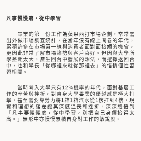
凡事慢慢磨，從中學習
畢業的第一份工作為蘋果西打市場企劃，常常需
出外做市場調查統計，在當年沒有線上問卷的年代，
累積許多在市場第一線與消費者面對面接觸的機會，
更因此非常了解市場趨勢與客戶喜好。但因與大學所
學差距太大，產生回台中發展的想法，而選擇返回台
中，也和學長「從哪裡來就從那裡去」的惜情個性習
習相關。
當時考入大學只有12%機率的年代，面對基層工
作的辛苦與挫折，對自身大學畢業的優越感是極大打
擊，甚至需要靠勞力將1箱1箱汽水從1樓扛到4樓，現
實和理想的落差讓其深感沮喪和挫折，深深體悟到
「凡事要慢慢磨，從中學習，別把自己身價抬得太
高。」無形中亦慢慢累積自身對工作的敏銳度。