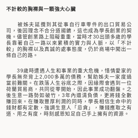
不計較的胸襟與一顆強大心臟
被姊夫延攬到其從事自行車零件的出口貿易公
司，後因理念不合分道揚鑣，這也成為學長創業的契
機。儘管創業路上阻礙重重，當時才30出頭多歲的學
長靠著自己一路以來累積的實力與人脈，以「不計
較」的胸襟以及真誠的處事態度，仍於商場中闖出一
條自己的路。
39歲時遭遇人生和事業的重大危機，惜情愛家的
學長無奈背上2,000多萬的債務，幫助姊夫一家度過
當前難關。在跌落人生谷底之際，因緣際會遇到一位
荷蘭貿易商，共同從零開始，因此事業成功翻盤。之
後生意一路勢如破竹，3年內還清負債，更將錢全數
賺回來。在賺取豐厚利潤的同時，學長相信生命中的
錢財都有定數，強調生意人「忌貪」，賺錢應取之有
道、用之有度，時刻感恩知足自己手上擁有的資源。