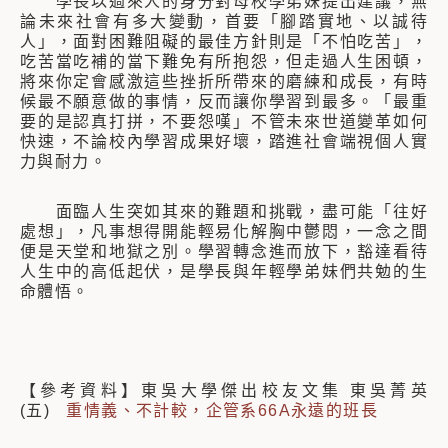
學長以過來人的身分對母校學弟妹提出建議，無
論未來社會有多大變動，首要「腳踏實地、以誠待
人」，面對困難阻礙的最佳方針則是「不怕吃苦」，
吃苦當吃補的當下難免有所抱怨，但走過人生困頓，
將來你定會感激這些挫折所帶來的磨練和成長，有時
候最不願意做的事情，反而讓你學習到最多。「最重
要的是認真打拼，不要怨嘆」不管未來世道變革如何
快速，不論校內學習成果好壞，踏進社會端視個人實
力與耐力。
面臨人生突如其來的難題和挑戰，盡可能「往好
處想」，凡事想得開能輕易化解胸中鬱悶，一念之間
便是天堂和地獄之別。學習轉念進而放下，豁達看待
人生中的高低起伏，是學長與年輕學弟妹們共勉的生
命體悟。
【參考資料】東吳大學傑出校友文集 東吳菁英
(五)
重情義、不計較，企管系66A永遠的班長