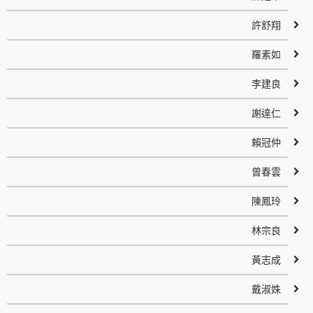
許舒翔
羅素如
李建良
謝達仁
賴冠仲
曾春雲
陳鳳玲
林宗良
黃志成
戴淑姝