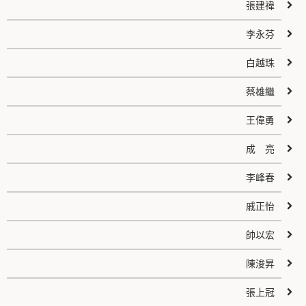
張建禕
李永芬
白越珠
蔡雄繼
王偉勇
成 亮
李峰春
戚正怡
帥以宏
陳浚昇
張上冠