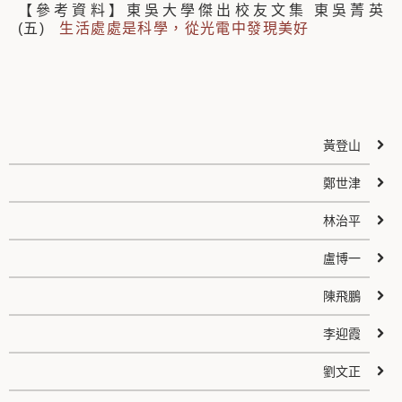
【參考資料】東吳大學傑出校友文集 東吳菁英
(五)
生活處處是科學，從光電中發現美好
黃登山
鄭世津
林治平
盧博一
陳飛鵬
李迎霞
劉文正