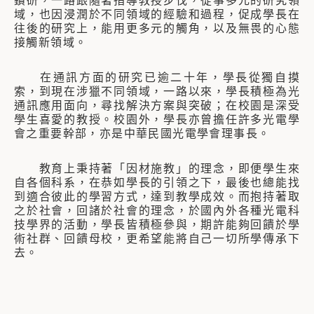
鑽研，一路跟隨著指導教授步伐，從事多元的研究領
域，也因浸潤於不同領域的經驗和過程，促成學長在
往後的研究上，能用更多元的觸角，以及無畏的心態
接觸新領域。
在通訊方面的研究已逾二十年，學長從獨自摸
索，到現在涉獵不同領域，一路以來，學長積極為光
通訊應用面向，尋找解決方案與突破；在校園是深受
學生喜愛的教授。校園外，學長亦曾擔任許多光電學
會之重要幹部，亦是中華民國光電學會理事長。
教育上秉持著「因材施教」的理念，即便學生來
自各個科系，在恭如學長的引領之下，最後也總能找
到適合彼此的學習方式，達到教學成效。而抱持著取
之於社會，回諸於社會的理念，於國內外各種光電科
技學界的活動，學長皆積極參與，期許能夠回饋於學
術社群、回饋母校，更希望能將自己一切所學傳承下
去。