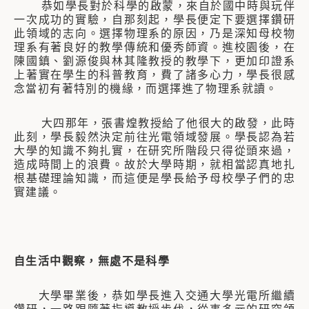
恭如學長對於科學的啟蒙，來自於國中時與玩伴
一次成功的實驗，自那刻起，學長便定下要選擇鑽研
此領域的志向。選擇物理系的原因，乃是深知母校物
理系有著良好的教學傳統和優秀師資。進校園後，在
陳國鎮、劉源俊與林其隆教授的教學下，更加印證系
上著實在學生的科普教育，費了諸多心力，學長很感
念當初有著特別的機緣，而選擇進了物理系就讀。
大四那年，張書煌教授給了他很大的啟發，此時
此刻，學長毅然決定前往光電領域發展。學長認為若
大學的知識不夠扎實，在研究所階段只得從頭來過，
造成時間上的浪費。故於大學時期，就相當認真地扎
根基礎理論知識，而這便是學長給予母校學子們的忠
實建議。
自生活中觀察，無處不是科學
大學畢業後，恭如學長進入交通大學光電所繼續