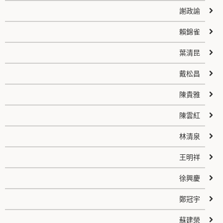
謝政諭
賴錦雀
葉清昆
戴松昌
陳貴雅
陳雲紅
林清泉
王明祥
徐興慶
鄭冠宇
蘇建榮