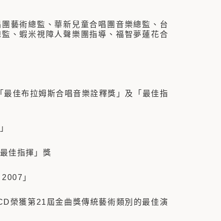
唱團藝術總監、
華新兒童合唱團音樂總監、
台
總監、
蝦米視障人聲樂團指導、
福智夢蓮花合
i」之「最佳布拉姆斯合唱音樂詮釋獎」及「最佳指
獎」
「最佳指揮」獎
 2007」
CD榮獲第21屆金曲獎傳統藝術類別的最佳演