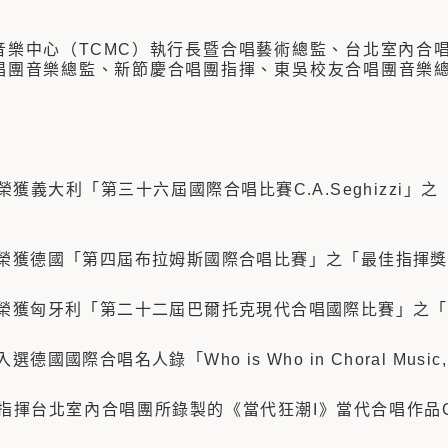
音樂中心（TCMC）執行長暨合唱藝術總監、
台北室內合
唱團音樂總監、
新節慶合唱團指揮、
東吳校友合唱團音樂
，榮獲義大利「第三十六屆國際合唱比賽C.A.Seghizz
年，榮獲德國「第四屆布拉姆斯國際合唱比賽」之「最佳指揮
年，榮獲匈牙利「第二十二屆巴爾托克現代合唱國際比賽」之
入選德國國際合唱名人錄「Who is Who in Choral Music,
年，指揮台北室內合唱團所錄製的《當代狂潮I》當代合唱作品