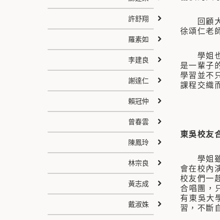
許舒翔
回顧大學
徐頌仁老
羅素如
學姐也很
李建良
是一輩子
學習並不
謝達仁
課程交織
賴冠仲
曾春雲
東吳校友
陳鳳玲
學姐雖畢
林宗良
會在校內
校友們一
黃志成
合唱團，
有東吳大
戴淑姝
習，不斷