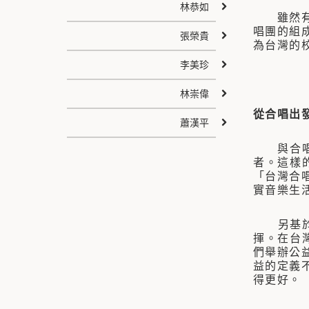
林恭如
雖然有兩
唱團的組
張榮貴
為台灣的
李美珍
林崇偉
從合唱出
蕭漢平
與合唱密
者。這樣
「台灣合
實音樂生
另基於為
揮。在台
們舉辦公
益的定義
得更好。