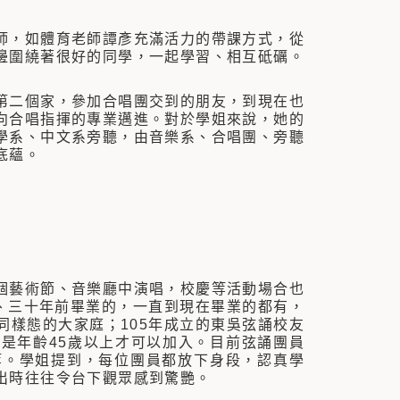
，如體育老師譚彥充滿活力的帶課方式，從
邊圍繞著很好的同學，一起學習、相互砥礪。
二個家，參加合唱團交到的朋友，到現在也
向合唱指揮的專業邁進。對於學姐來說，她的
學系、中文系旁聽，由音樂系、合唱團、旁聽
的底蘊。
藝術節、音樂廳中演唱，校慶等活動場合也
、三十年前畢業的，一直到現在畢業的都有，
樣態的大家庭；105年成立的東吳弦誦校友
是年齡45歲以上才可以加入。目前弦誦團員
等。學姐提到，每位團員都放下身段，認真學
出時往往令台下觀眾感到驚艷。