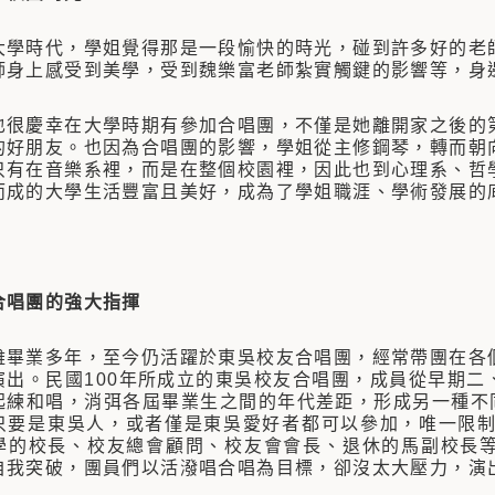
時代，學姐覺得那是一段愉快的時光，碰到許多好的老師
師身上感受到美學，受到魏樂富老師紮實觸鍵的影響等，身
慶幸在大學時期有參加合唱團，不僅是她離開家之後的第
的好朋友。也因為合唱團的影響，學姐從主修鋼琴，轉而朝
只有在音樂系裡，而是在整個校園裡，因此也到心理系、哲
而成的大學生活豐富且美好，成為了學姐職涯、學術發展
合唱團的強大指揮
業多年，至今仍活躍於東吳校友合唱團，經常帶團在各個
演出。民國100年所成立的東吳校友合唱團，成員從早期二
起練和唱，消弭各屆畢業生之間的年代差距，形成另一種不同
只要是東吳人，或者僅是東吳愛好者都可以參加，唯一限制
學的校長、校友總會顧問、校友會會長、退休的馬副校長
自我突破，團員們以活潑唱合唱為目標，卻沒太大壓力，演