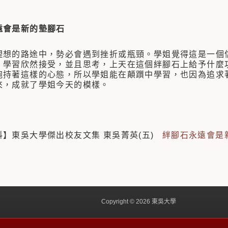
遠會是新的墊腳石
的路途中，勢必會遇到挫折或瓶頸。學姐覺得這是一個信
，學習欣然接受，並且思考，上天在這個絆腳石上給予什麼
抱持著這樣的心態，所以學姐能在顛躓中學習，也因為追求
來，成就了學姐今天的模樣。
】東吳大學傑出校友文集 東吳菁英(五)
絆腳石永遠會是
Copyright © 2026 東吳大學