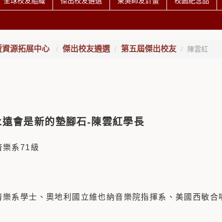
全球校友組織
傑出校友遴選
東吳師友計畫
校園紀念品
暨資源拓展中心
傑出校友遴選
第五屆傑出校友
陳雲紅
永遠會是新的墊腳石
-
陳雲紅學長
樂系71級
音樂系學士、
奧地利國立維也納音樂院指揮系、
美國西敏合