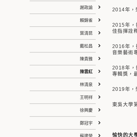
謝政諭
2014年
賴錦雀
2015
佳指揮詮
葉清昆
戴松昌
2016
音樂藝術
陳貴雅
2018
陳雲紅
專輯獎，
林清泉
2019年
王明祥
東吳大學
徐興慶
鄭冠宇
愉快的大
蘇建榮