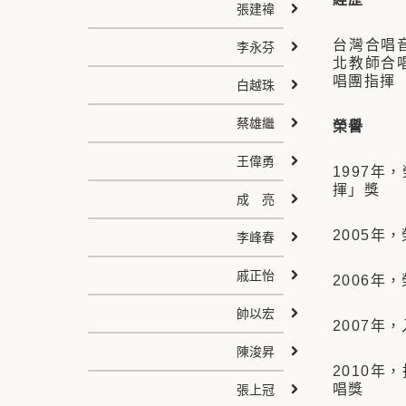
張建禕
台灣合唱
李永芬
北教師合
唱團指揮
白越珠
蔡雄繼
榮譽
王偉勇
1997年
揮」獎
成 亮
2005
李峰春
戚正怡
2006
帥以宏
2007年，
陳浚昇
2010
唱獎
張上冠