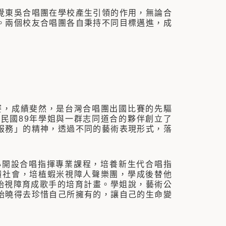
東吳合唱團在學校產生引領的作用，無論合
。兩個校友合唱團各自秉持不同目標邁進，成
，成績斐然，是台灣合唱團出國比賽的先驅
民國89年學姐與一群志同道合的夥伴創立了
服務」的精神，透過不同的藝術表現形式，落
開設合唱指揮專業課程，培養新生代合唱指
饋社會，培植蝦米視障人聲樂團，學成後替他
始視障育成歌手的培育計畫。學姐說，藝術公
始曉得去珍惜自己所擁有的，讓自己的生命變