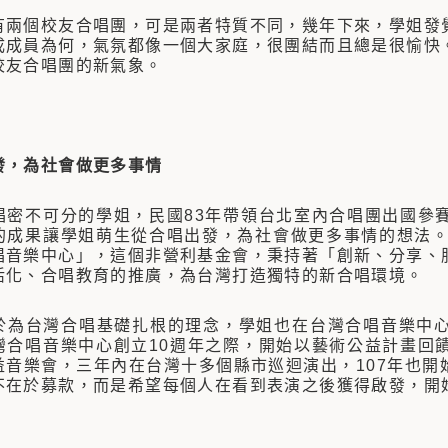
個校友合唱團，可是兩者特質不同，幾年下來，學姐發覺
成成員為何，氣氛都像一個大家庭，很團結而且總是很愉快
校友合唱團的新氣象。
發，為社會做更多事情
不可分的學姐，民國83年帶領台北室內合唱團出國參賽
的成果讓學姐萌生從合唱出發，為社會做更多事情的想法。
唱音樂中心」，這個非營利基金會，秉持著「創新、分享、
活化、合唱教育的推廣，為台灣打造獨特的新合唱環境。
台灣合唱基礎扎根的理念，學姐也在台灣合唱音樂中心
灣合唱音樂中心創立10週年之際，開始以藝術公益計畫回
益音樂會，三年內在台灣十多個縣市巡迴演出，107年也開
不在於募款，而是希望每個人在看到表演之後獲得啟發，開