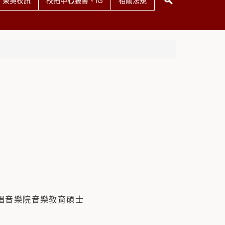
東吳校訊
校拓中心臉書、IG
相關法規
唱音樂院音樂教育碩士