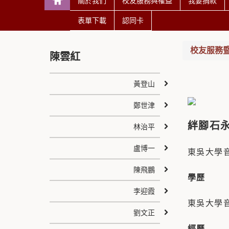
關於我們
校友服務與權益
我要捐款
表單下載
認同卡
校友服務
陳雲紅
黃登山
鄭世津
絆腳石
林治平
盧博一
東吳大學音
陳飛鵬
學歷
李迎霞
東吳大學
劉文正
經歷