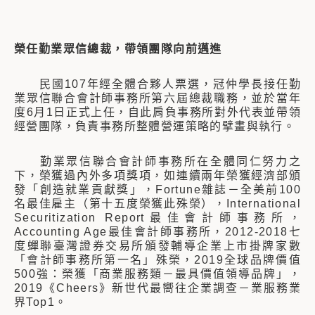
榮任勤業眾信總裁，帶領團隊向前邁進
民國107年經全體合夥人票選，冠仲學長接任勤
業眾信聯合會計師事務所第六屆總裁職務，並於當年
度6月1日正式上任，自此肩負事務所對外代表並帶領
經營團隊，負責事務所整體營運策略的擘畫與執行。
勤業眾信聯合會計師事務所在全體同仁努力之
下，榮獲過內外多項獎項，如連續兩年榮獲經濟部頒
發「創造就業貢獻獎」，Fortune雜誌－全美前100
名最佳雇主（第十五度榮獲此殊榮），International
Securitization Report最佳會計師事務所，
Accounting Age最佳會計師事務所，2012-2018七
度蟬聯臺灣證券交易所頒發輔導企業上市掛牌家數
「會計師事務所第一名」殊榮，2019全球品牌價值
500強：榮獲「商業服務類－最具價值領導品牌」，
2019《Cheers》新世代最嚮往企業調查－業服務業
界Top1。