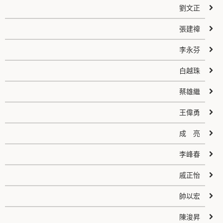
劉文正
張建禕
李永芬
白越珠
蔡雄繼
王偉勇
成 亮
李峰春
戚正怡
帥以宏
陳浚昇