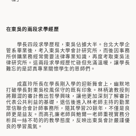
在東吳的兩段求學經歷
學長四段求學歷程，東吳佔據大半。台北大學企
管系畢業後，考入東吳大學會計研究所，而後因事務
所併購業務經常需要法律專業知識，再度考取東吳法
律研究所。這兩段求學經歷忙碌但充滿溫暖，讓學長
難忘的是認真專業關懷學生的恩師們。
成嘉玲所長在學長剛入學的迎新舞會上，幽默地
打破學長對東吳校風保守的既有印象。林柄滄教授則
將艱澀的審計教出哲學興味，讓他更加深刻了解審計
代表公共利益的基礎，退伍後進入林老師主持的勤業
眾信聯合會計師事務所，隨其學習20餘年，不僅是良
師更是益友。而高孔廉老師與鮑爾一老師重視實務分
析與一絲不苟的的教學態度，反映出東吳會計嚴謹優
良的學習風氣。