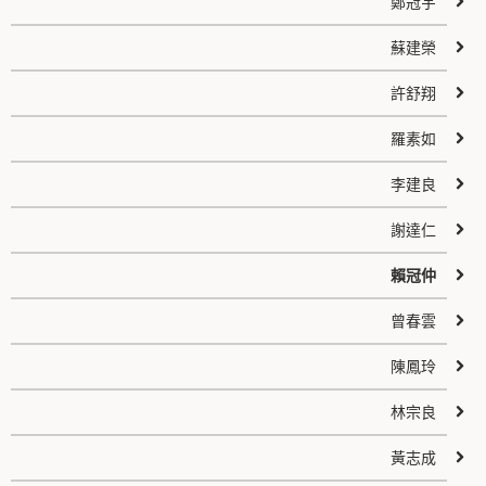
鄭冠宇
蘇建榮
許舒翔
羅素如
李建良
謝達仁
賴冠仲
曾春雲
陳鳳玲
林宗良
黃志成