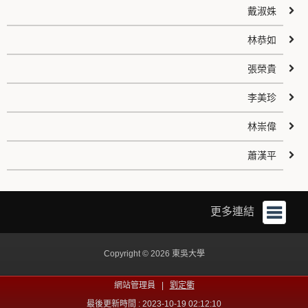
戴淑姝
林恭如
張榮貴
李美珍
林崇偉
蕭漢平
更多連結
Copyright © 2026 東吳大學
網站管理員 |
劉定衢
最後更新時間 : 2023-10-19 02:12:10