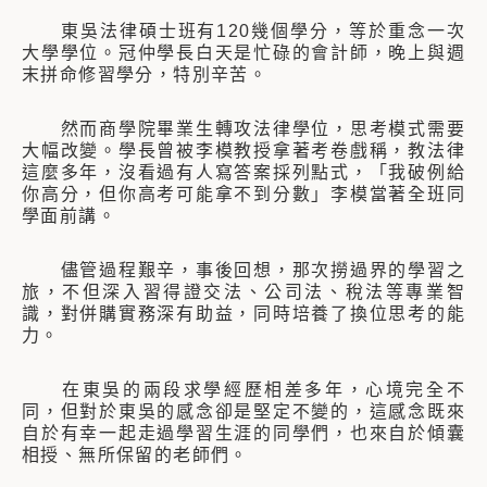
東吳法律碩士班有120幾個學分，等於重念一次
大學學位。冠仲學長白天是忙碌的會計師，晚上與週
末拼命修習學分，特別辛苦。
然而商學院畢業生轉攻法律學位，思考模式需要
大幅改變。學長曾被李模教授拿著考卷戲稱，教法律
這麼多年，沒看過有人寫答案採列點式，「我破例給
你高分，但你高考可能拿不到分數」李模當著全班同
學面前講。
儘管過程艱辛，事後回想，那次撈過界的學習之
旅，不但深入習得證交法、公司法、稅法等專業智
識，對併購實務深有助益，同時培養了換位思考的能
力。
在東吳的兩段求學經歷相差多年，心境完全不
同，但對於東吳的感念卻是堅定不變的，這感念既來
自於有幸一起走過學習生涯的同學們，也來自於傾囊
相授、無所保留的老師們。