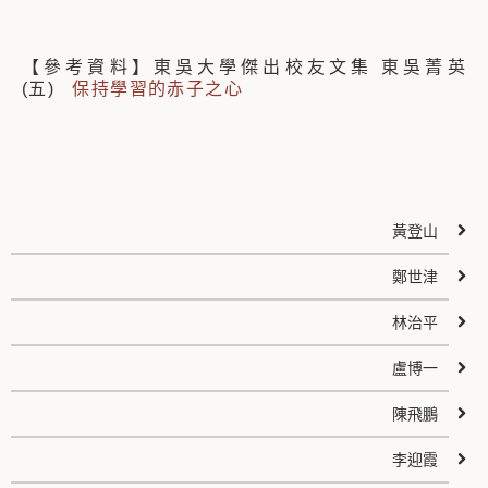
【參考資料】東吳大學傑出校友文集 東吳菁英
(五)
保持學習的赤子之心
黃登山
鄭世津
林治平
盧博一
陳飛鵬
李迎霞