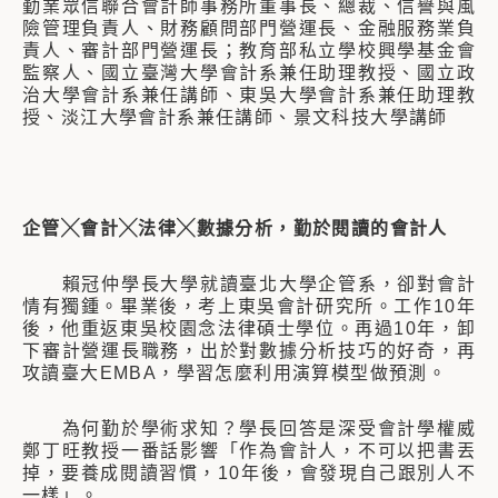
勤業眾信聯合會計師事務所董事長、總裁、信譽與風
險管理負責人、財務顧問部門營運長、金融服務業負
責人、審計部門營運長；教育部私立學校興學基金會
監察人、國立臺灣大學會計系兼任助理教授、國立政
治大學會計系兼任講師、東吳大學會計系兼任助理教
授、淡江大學會計系兼任講師、景文科技大學講師
企管╳會計╳法律╳數據分析，勤於閱讀的會計人
賴冠仲學長大學就讀臺北大學企管系，卻對會計
情有獨鍾。畢業後，考上東吳會計研究所。工作10年
後，他重返東吳校園念法律碩士學位。再過10年，卸
下審計營運長職務，出於對數據分析技巧的好奇，再
攻讀臺大EMBA，學習怎麼利用演算模型做預測。
為何勤於學術求知？學長回答是深受會計學權威
鄭丁旺教授一番話影響「作為會計人，不可以把書丟
掉，要養成閱讀習慣，10年後，會發現自己跟別人不
一樣」。