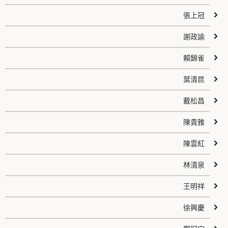
張上冠
謝政諭
賴錦雀
葉清昆
戴松昌
陳貴雅
陳雲紅
林清泉
王明祥
徐興慶